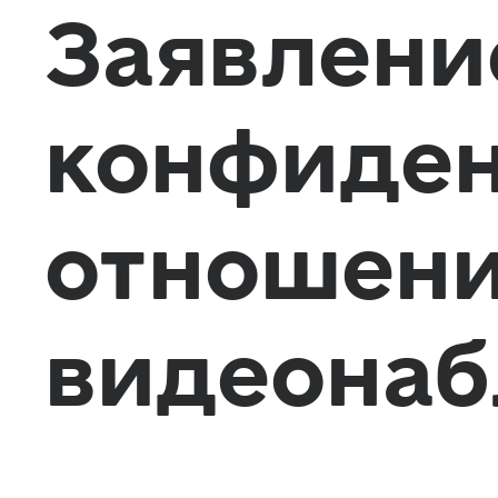
Заявлени
конфиден
отношен
видеона