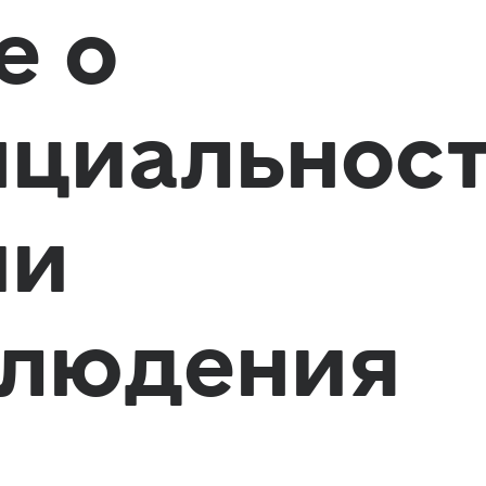
е о
циальност
ии
блюдения