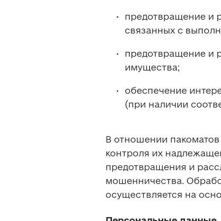
предотвращение и р
связанных с выполн
предотвращение и р
имущества; 
обеспечение интерес
(при наличии соотв
В отношении пакоматов 
контроля их надлежащег
предотвращения и рассл
мошенничества. Обрабо
осуществляется на осно
Персональные данные, 