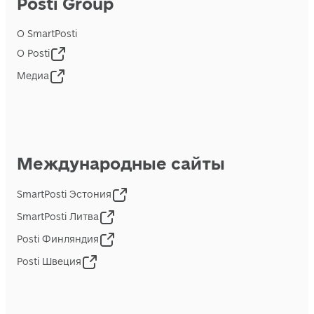
Posti Group
О SmartPosti
О Posti
Медиа
Международные сайты
SmartPosti Эстония
SmartPosti Литва
Posti Финляндия
Posti Швеция