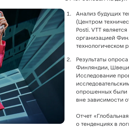
Анализ будущих те
(Центром техничес
Posti. VTT являетс
организацией Фин
технологическом р
Результаты опроса 
Финляндии, Швеции
Исследование пров
исследовательским 
опрошенных были п
вне зависимости от
Отчет «Глобальная
о тенденциях в лог