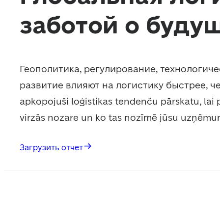
заботой о буду
Геополитика, регулирование, технологиче
развитие влияют на логистику быстрее, че
apkopojuši loģistikas tendenču pārskatu, lai p
virzās nozare un ko tas nozīmē jūsu uzņēm
Загрузить отчет