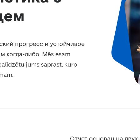
щем
ский прогресс и устойчивое 
м когда-либо. Mēs esam 
alīdzētu jums saprast, kurp 
umam.
Отчет основан на двух