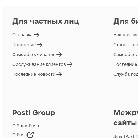
Для частных лиц
Для б
Отправка
Наши услу
Получение
Станьте н
Самообслуживание
Самообслу
Обслуживание клиентов
Последние
Последние новости
Служба по
Posti Group
Межд
сайты
О SmartPosti
О Posti
SmartPosti