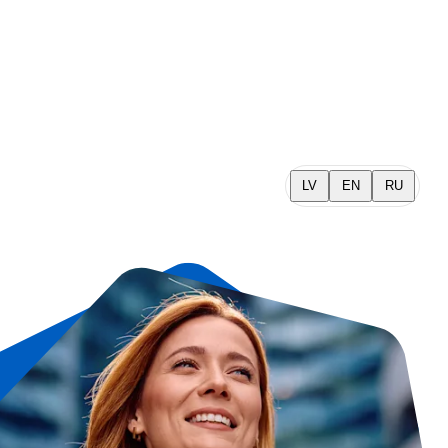
LV
EN
RU