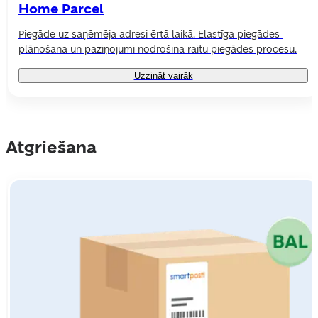
Home Parcel
Piegāde uz saņēmēja adresi ērtā laikā. Elastīga piegādes 
plānošana un paziņojumi nodrošina raitu piegādes procesu.
Uzzināt vairāk
Atgriešana