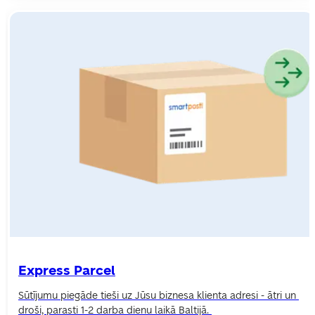
Express Parcel
Sūtījumu piegāde tieši uz Jūsu biznesa klienta adresi - ātri un 
droši, parasti 1-2 darba dienu laikā Baltijā. 