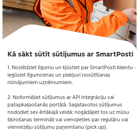
Kā sākt sūtīt sūtījumus ar SmartPosti
1. Noslēdziet līgumu un kļūstiet par SmartPosti klientu - 
iegūsiet līgumcenas un piekļuvi nosūtīšanas 
risinājumiem uzņēmumiem. 
2. Noformējiet sūtījumus ar API integrāciju vai 
pašapkalpošanās portālā. Sagatavotos sūtījumus 
nododiet sev ērtākajā veidā: nogādājiet tos uz mūsu 
šķirošanas termināli vai vienojieties par regulāru vai 
vienreizēju sūtījumu paņemšanu (pick up). 