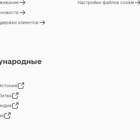
живание
Настройки файлов cookie
 новости
ддержки клиентов
ународные
 Эстония
 Литва
яндия
ия