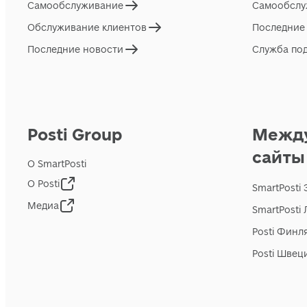
Самообслуживание
Самообслу
Обслуживание клиентов
Последние
Последние новости
Служба по
Posti Group
Межд
сайты
О SmartPosti
О Posti
SmartPosti
Медиа
SmartPosti
Posti Финл
Posti Швец