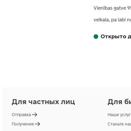
Vienības gatve 9
veikala, pa labi n
Открыто д
Для частных лиц
Для б
Отправка
Наши услу
Получение
Станьте н