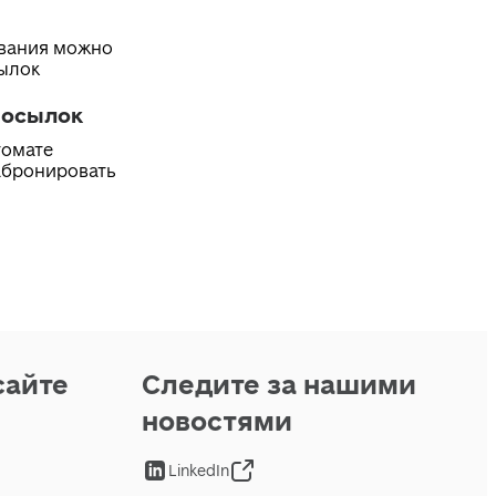
ивания можно
сылок
посылок
томате
абронировать
сайте
Следите за нашими
новостями
LinkedIn