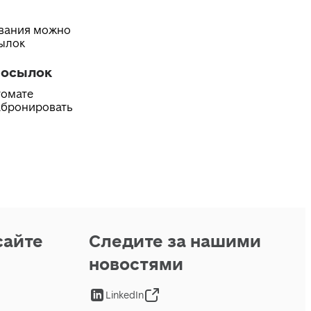
ивания можно
сылок
посылок
томате
абронировать
сайте
Следите за нашими
новостями
LinkedIn