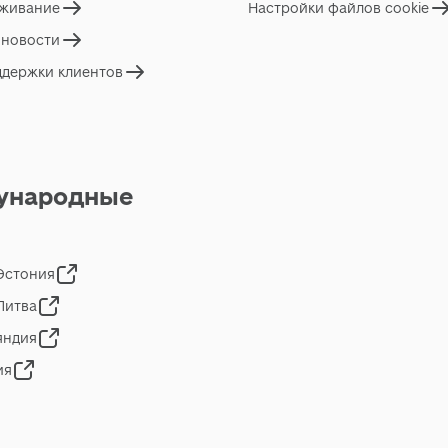
живание
Настройки файлов cookie
 новости
ддержки клиентов
ународные
 Эстония
 Литва
яндия
ия