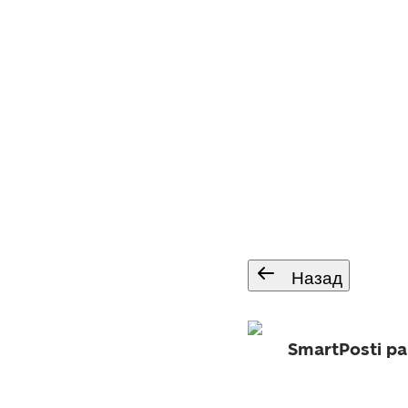
Назад
SmartPosti p