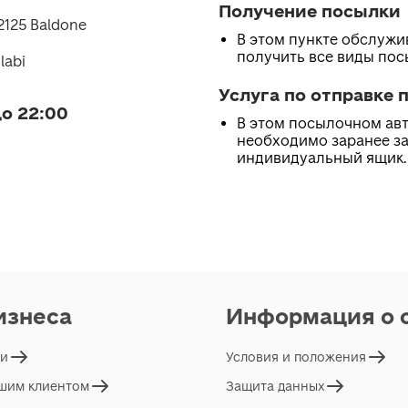
Получение посылки
, 2125 Baldone
В этом пункте обслуж
получить все виды по
 labi
Услуга по отправке 
о 22:00
В этом посылочном ав
необходимо заранее з
индивидуальный ящик.
изнеса
Информация о 
ги
Условия и положения
ашим клиентом
Защита данных