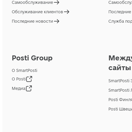
Самообслуживание
Самообслу
Обслуживание клиентов
Последние
Последние новости
Служба по
Posti Group
Межд
сайты
О SmartPosti
О Posti
SmartPosti
Медиа
SmartPosti
Posti Финл
Posti Швец