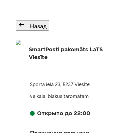
Назад
SmartPosti pakomāts LaTS
Viesīte
Sporta iela 23, 5237 Viesīte
veikala, blakus taromatam
Открыто до 22:00
Получение посылки