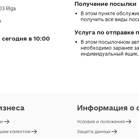
Получение посылки
003 Rīga
В этом пункте обслуж
получить все виды по
m
Услуга по отправке 
 сегодня в 10:00
В этом посылочном ав
необходимо заранее з
индивидуальный ящик.
изнеса
Информация о 
ги
Условия и положения
ашим клиентом
Защита данных