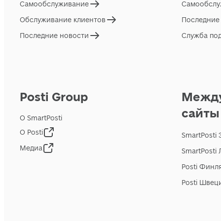
Самообслуживание
Самообслу
Обслуживание клиентов
Последние
Последние новости
Служба по
Posti Group
Межд
сайты
О SmartPosti
О Posti
SmartPosti
Медиа
SmartPosti
Posti Финл
Posti Швец