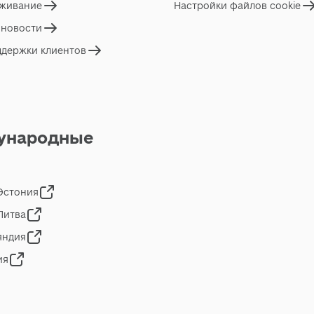
живание
Настройки файлов cookie
 новости
ддержки клиентов
ународные
 Эстония
 Литва
яндия
ия