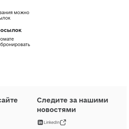
ивания можно
сылок
посылок
томате
абронировать
сайте
Следите за нашими
новостями
LinkedIn