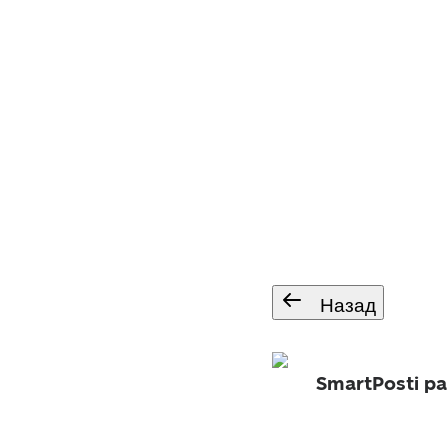
Назад
SmartPosti p