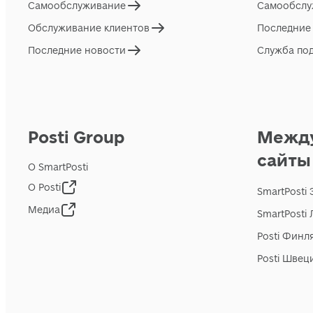
Самообслуживание
Самообслу
Обслуживание клиентов
Последние
Последние новости
Служба по
Posti Group
Межд
сайты
О SmartPosti
О Posti
SmartPosti
Медиа
SmartPosti
Posti Финл
Posti Швец