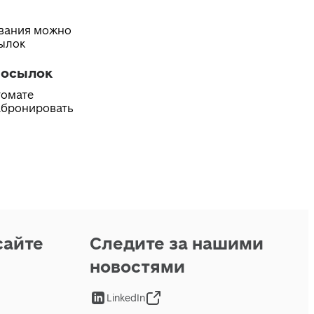
ивания можно
сылок
посылок
томате
абронировать
сайте
Следите за нашими
новостями
LinkedIn