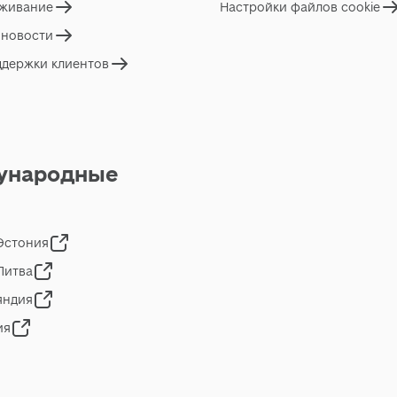
живание
Настройки файлов cookie
 новости
ддержки клиентов
ународные
 Эстония
 Литва
яндия
ия