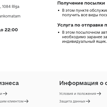
Получение посылки
, 1084 Rīga
В этом пункте обслуж
получить все виды по
 bankomatam
Услуга по отправке 
о 22:00
В этом посылочном ав
необходимо заранее з
индивидуальный ящик.
изнеса
Информация о 
ги
Условия и положения
ашим клиентом
Защита данных