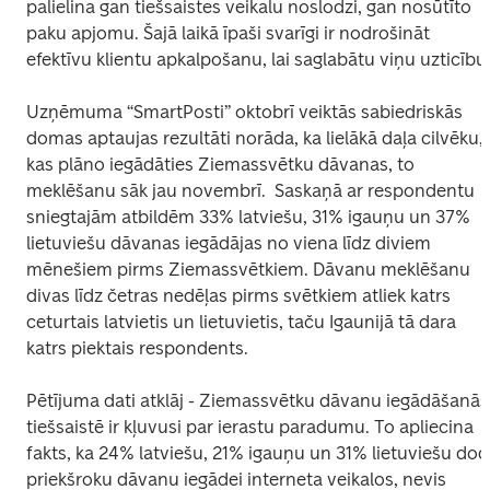
palielina gan tiešsaistes veikalu noslodzi, gan nosūtīto 
paku apjomu. Šajā laikā īpaši svarīgi ir nodrošināt 
efektīvu klientu apkalpošanu, lai saglabātu viņu uzticību.
Uzņēmuma “SmartPosti” oktobrī veiktās sabiedriskās 
domas aptaujas rezultāti norāda, ka lielākā daļa cilvēku, 
kas plāno iegādāties Ziemassvētku dāvanas, to 
meklēšanu sāk jau novembrī.  Saskaņā ar respondentu 
sniegtajām atbildēm 33% latviešu, 31% igauņu un 37% 
lietuviešu dāvanas iegādājas no viena līdz diviem 
mēnešiem pirms Ziemassvētkiem. Dāvanu meklēšanu 
divas līdz četras nedēļas pirms svētkiem atliek katrs 
ceturtais latvietis un lietuvietis, taču Igaunijā tā dara 
katrs piektais respondents.  
Pētījuma dati atklāj - Ziemassvētku dāvanu iegādāšanās 
tiešsaistē ir kļuvusi par ierastu paradumu. To apliecina 
fakts, ka 24% latviešu, 21% igauņu un 31% lietuviešu dod 
priekšroku dāvanu iegādei interneta veikalos, nevis 