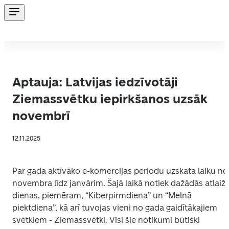
Aptauja: Latvijas iedzīvotāji
Ziemassvētku iepirkšanos uzsāk
novembrī
12.11.2025
Par gada aktīvāko e-komercijas periodu uzskata laiku no 
novembra līdz janvārim. Šajā laikā notiek dažādās atlaižu
dienas, piemēram, “Kiberpirmdiena” un “Melnā 
piektdiena”, kā arī tuvojas vieni no gada gaidītākajiem 
svētkiem - Ziemassvētki. Visi šie notikumi būtiski 