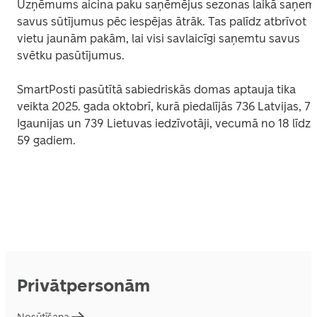
Uzņēmums aicina paku saņēmējus sezonas laikā saņemt
savus sūtījumus pēc iespējas ātrāk. Tas palīdz atbrīvot 
vietu jaunām pakām, lai visi savlaicīgi saņemtu savus 
svētku pasūtījumus. 
SmartPosti pasūtītā sabiedriskās domas aptauja tika 
veikta 2025. gada oktobrī, kurā piedalījās 736 Latvijas, 751
Igaunijas un 739 Lietuvas iedzīvotāji, vecumā no 18 līdz 
59 gadiem.
Privātpersonām