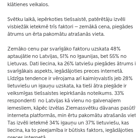
klātienes veikalos.  
Svētku laikā, iepērkoties tiešsaistē, patērētāju izvēli 
visbiežāk ietekmē trīs faktori – zemākā cena, piegādes 
ātrums un ērta pakomātu atrašanās vieta.   
Zemāko cenu par svarīgāko faktoru uzskata 48% 
aptaujātie no Latvijas, 51% no Igaunijas, bet 55% no 
Lietuvas. Dati liecina, ka 26% latviešu piegādes ātrums ir 
svarīgākais aspekts, iegādājoties preces internetā. 
Līdzīga tendence ir vērojama arī kaimiņvalstīs jeb 28% 
lietuviešu un igauņu uzskata, ka tieši ātra piegāde ir 
veiksmīgas tiešsaistes iepirkšanās noteikums. 33% 
respondenti  no Latvijas kā vienu no galvenajiem 
iemesliem, kāpēc izvēlas Ziemassvētku dāvanas pasūtīt 
interneta platformās, min ērtu pakomātu atrašanās vietu
Tas izvēli ietekmē 34% igauņu un 37% lietuviešu, kas 
liecina, ka to pieejamība ir būtisks faktors, iegādājoties 
preces internetā. 