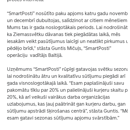
“SmartPosti” nosūtīto paku apjoms katru gadu novembrī
un decembrī dubultojas, salīdzinot ar citiem mēnešiem. 
Mums tas ir gada noslogotākais periods. Lai nodrošinātu,
ka Ziemassvētku dāvanas tiek piegādātas laikā, mēs 
iesakām veikt pasūtījumus laicīgi un neatlikt pirkumus uz
pēdējo brīdi," stāsta Guntis Mičuļs, “SmartPosti” 
operāciju  vadītājs Baltijā. 
Uzņēmums “SmartPosti” rūpīgi gatavojas svētku sezonai,
lai nodrošinātu ātru un kvalitatīvu sūtījumu piegādi arī 
gada visnoslogotākajā laikā. “Esam paplašinājuši savu 
pakomātu tīklu par 20% un palielinājuši kurjeru skaitu par
20%, kā arī veikuši vairākus darba organizācijas 
uzlabojumus, kas ļauj paātrināt gan kurjeru darbu, gan 
sūtījumu apstrādi šķirošanas centrā”, stāsta Guntis. “Mēs
esam gatavi sezonas sūtījumu apjomu svārstībām.”   