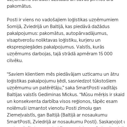
pakomātus.
Posti ir viens no vadošajiem loģistikas uzņēmumiem 
Somijā, Zviedrijā un Baltijā, kas piedāvā dažādus 
pakalpojumus: pakomātus, autopārvadājumus, 
visaptverošu noliktavas loģistiku, kurjeru un 
eksprespiegādes pakalpojumus. Valstīs, kurās 
uzņēmums darbojas, tajā strādā apmēram 15 000 
cilvēku.
“Saviem klientiem mēs piedāvājam uzticamu un ātru 
loģistikas pakalpojumu ķēdi, sasniedzot tūkstošiem 
uzņēmumu un patērētāju,” saka SmartPosti vadītājs 
Baltijas valstīs Gediminas Mickus. “Mūsu mērķis ir skaidra
un konsekventa darbība visos reģionos, tāpēc esam 
nolēmuši izmantot vienotu Posti zīmolu gan 
Ziemeļvalstīs, gan Baltijā (Baltijā ar nosaukumu 
SmartPosti, Zviedrijā ar nosaukumu Posti). Saskaņojot u