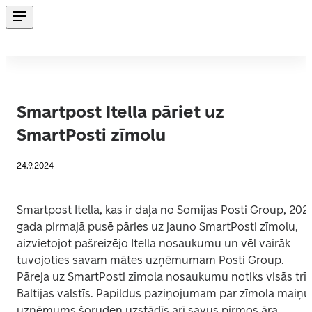
Smartpost Itella pāriet uz
SmartPosti zīmolu
24.9.2024
Smartpost Itella, kas ir daļa no Somijas Posti Group, 2025
gada pirmajā pusē pāries uz jauno SmartPosti zīmolu, 
aizvietojot pašreizējo Itella nosaukumu un vēl vairāk 
tuvojoties savam mātes uzņēmumam Posti Group. 
Pāreja uz SmartPosti zīmola nosaukumu notiks visās trīs 
Baltijas valstīs. Papildus paziņojumam par zīmola maiņu 
uzņēmums šoruden uzstādīs arī savus pirmos āra 