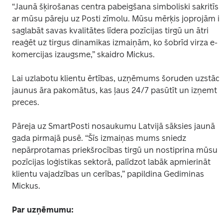
“Jaunā šķirošanas centra pabeigšana simboliski sakritīs 
ar mūsu pāreju uz Posti zīmolu. Mūsu mērķis joprojām ir 
saglabāt savas kvalitātes līdera pozīcijas tirgū un ātri 
reaģēt uz tirgus dinamikas izmaiņām, ko šobrīd virza e-
komercijas izaugsme,” skaidro Mickus.
Lai uzlabotu klientu ērtības, uzņēmums šoruden uzstādīs
jaunus āra pakomātus, kas ļaus 24/7 pasūtīt un izņemt 
preces.
Pāreja uz SmartPosti nosaukumu Latvijā sāksies jaunā 
gada pirmajā pusē. “Šīs izmaiņas mums sniedz 
nepārprotamas priekšrocības tirgū un nostiprina mūsu 
pozīcijas loģistikas sektorā, palīdzot labāk apmierināt 
klientu vajadzības un cerības,” papildina Gediminas 
Mickus.
Par uzņēmumu: