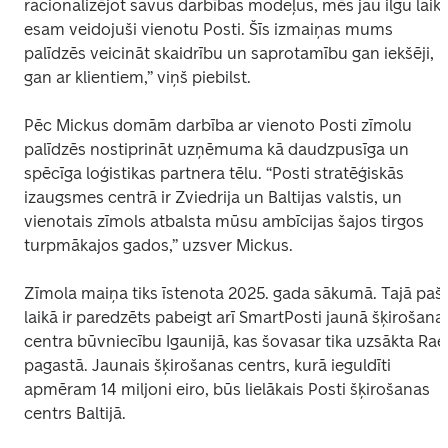
racionalizējot savus darbības modeļus, mēs jau ilgu laiku
esam veidojuši vienotu Posti. Šīs izmaiņas mums 
palīdzēs veicināt skaidrību un saprotamību gan iekšēji, 
gan ar klientiem,” viņš piebilst.
Pēc Mickus domām darbība ar vienoto Posti zīmolu 
palīdzēs nostiprināt uzņēmuma kā daudzpusīga un 
spēcīga loģistikas partnera tēlu. “Posti stratēģiskās 
izaugsmes centrā ir Zviedrija un Baltijas valstis, un 
vienotais zīmols atbalsta mūsu ambīcijas šajos tirgos 
turpmākajos gados,” uzsver Mickus.
Zīmola maiņa tiks īstenota 2025. gada sākumā. Tajā pašā
laikā ir paredzēts pabeigt arī SmartPosti jaunā šķirošanas
centra būvniecību Igaunijā, kas šovasar tika uzsākta Rae 
pagastā. Jaunais šķirošanas centrs, kurā ieguldīti 
apmēram 14 miljoni eiro, būs lielākais Posti šķirošanas 
centrs Baltijā.