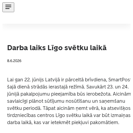
Darba laiks Līgo svētku laikā
8.6.2026
Lai gan 22. jūnijs Latvijā ir pārceltā brīvdiena, SmartPosti 
šajā dienā strādās ierastajā režīmā. Savukārt 23. un 24. 
jūnijā pakalpojumu pieejamība būs ierobežota. Aicinām 
savlaicīgi plānot sūtījumu nosūtīšanu un saņemšanu 
svētku periodā. Tāpat aicinām ņemt vērā, ka atsevišķos 
tirdzniecības centros Līgo svētku laikā var būt izmaiņas 
darba laikā, kas var ietekmēt piekļuvi pakomātiem. 