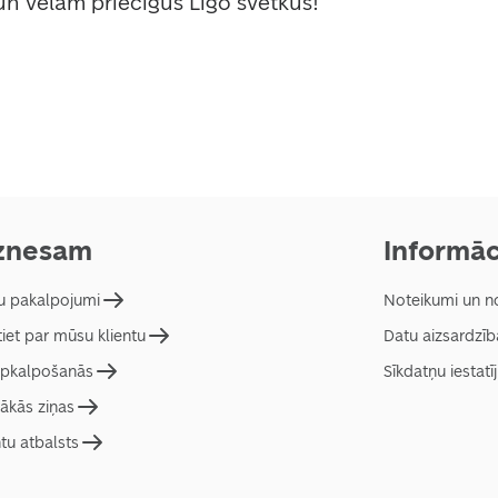
un vēlam priecīgus Līgo svētkus! 
znesam
Informāc
 pakalpojumi
Noteikumi un n
tiet par mūsu klientu
Datu aizsardzīb
pkalpošanās
Sīkdatņu iestatī
ākās ziņas
ntu atbalsts