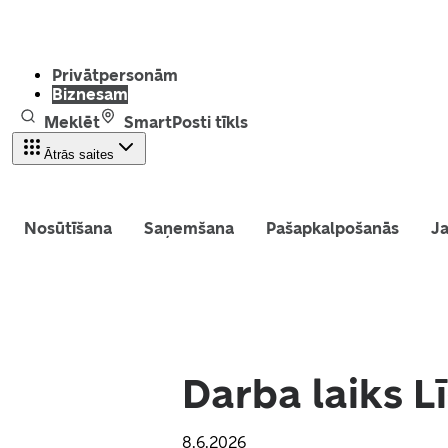
Privātpersonām
Biznesam
Meklēt
SmartPosti tīkls
Ātrās saites
Nosūtīšana
Saņemšana
Pašapkalpošanās
Ja
Darba laiks L
8.6.2026