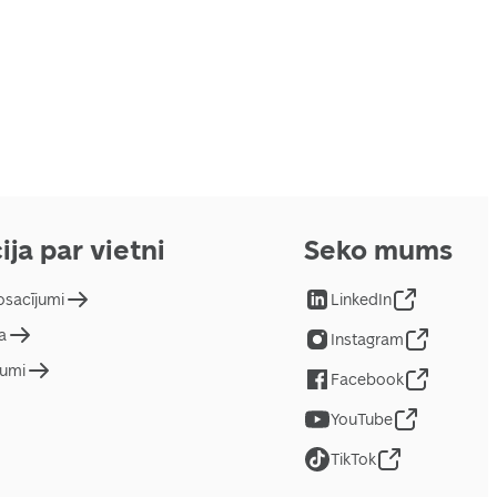
ija par vietni
Seko mums
osacījumi
LinkedIn
a
Instagram
jumi
Facebook
YouTube
TikTok