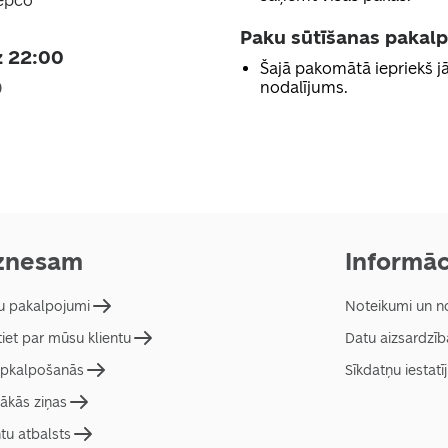
Pepco
Paku sūtīšanas pakal
z 22:00
Šajā pakomātā iepriekš 
nodalījums.
0
znesam
Informāc
 pakalpojumi
Noteikumi un n
tiet par mūsu klientu
Datu aizsardzīb
pkalpošanās
Sīkdatņu iestatī
ākās ziņas
ntu atbalsts