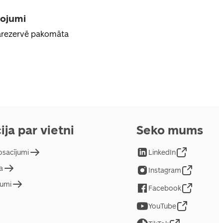
pojumi
jārezervē pakomāta
ija par vietni
Seko mums
osacījumi
LinkedIn
a
Instagram
jumi
Facebook
YouTube