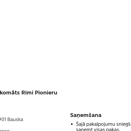
komāts Rimi Pionieru
Saņemšana
3901 Bauska
Šajā pakalpojumu sniegš
saņemt visas pakas.