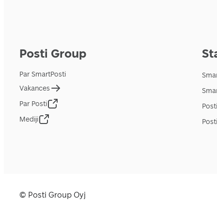
Posti Group
St
Par SmartPosti
Smar
Vakances
Smar
Par Posti
Post
Mediji
Posti
© Posti Group Oyj