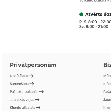
veikala, blakus 
Atvērts līd
P.-S. 8:00 - 22:0
Sv. 8:00 - 21:00
Privātpersonām
Bi
Nosūtīšana
Mūsu
Saņemšana
Kļūs
Pašapkalpošanās
Paša
Jaunākās ziņas
Jaun
Klientu atbalsts
Klie