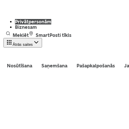
Privātpersonām
Biznesam
Meklēt
SmartPosti tīkls
Ātrās saites
Nosūtīšana
Saņemšana
Pašapkalpošanās
Ja