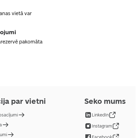
anas vietā var
pojumi
jārezervē pakomāta
ija par vietni
Seko mums
osacījumi
LinkedIn
a
Instagram
jumi
Facebook