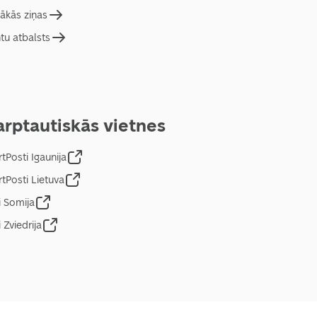
ākās ziņas
ntu atbalsts
arptautiskās vietnes
tPosti Igaunija
tPosti Lietuva
i Somija
 Zviedrija