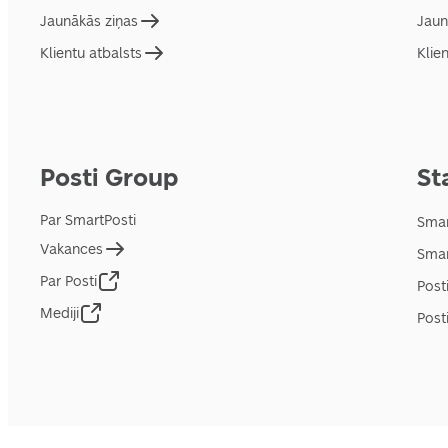
Jaunākās ziņas
Jaun
Klientu atbalsts
Klie
Posti Group
St
Par SmartPosti
Smar
Vakances
Smar
Par Posti
Post
Mediji
Posti