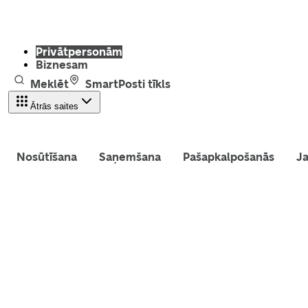
Privātpersonām
Biznesam
Meklēt
SmartPosti tīkls
Ātrās saites
Nosūtīšana
Saņemšana
Pašapkalpošanās
Ja