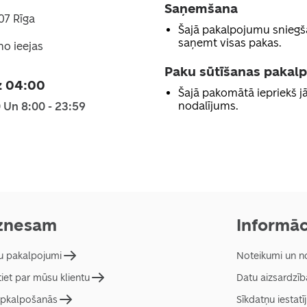
Saņemšana
007 Rīga
Šajā pakalpojumu sniegš
saņemt visas pakas.
no ieejas
Paku sūtīšanas pakal
z 04:00
Šajā pakomātā iepriekš 
nodalījums.
0 Un 8:00 - 23:59
znesam
Informāc
 pakalpojumi
Noteikumi un n
tiet par mūsu klientu
Datu aizsardzīb
pkalpošanās
Sīkdatņu iestatī