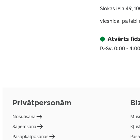
Slokas iela 49, 1
viesnica, pa labi 
Atvērts līd
P.-Sv. 0:00 - 4:0
Privātpersonām
Bi
Nosūtīšana
Mūsu
Saņemšana
Kļūs
Pašapkalpošanās
Paša